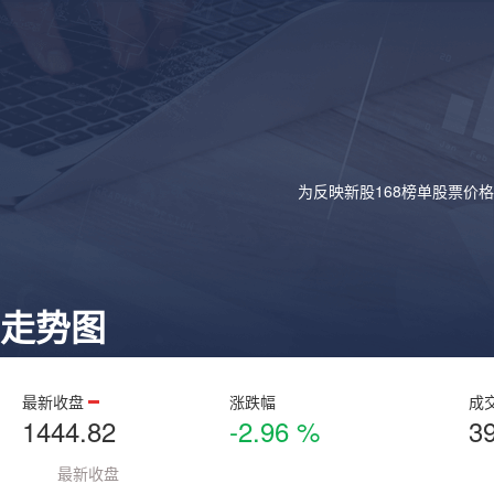
为反映新股168榜单股票价
走势图
最新收盘
涨跌幅
成
1444.82
-2.96 %
3