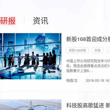
研报
资讯
新股168首迎成分
新股168研报
新股
中国上市公司研究院去年12
标，筛选出值得重点关注的1
指数累计上涨8....
杨霞/文
2018-05-18 16
科技股高歌猛进 新