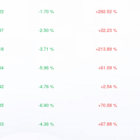
22
-1.70 %
+292.52 %
37
-2.50 %
+22.23 %
18
-3.71 %
+213.89 %
04
-5.96 %
+61.09 %
42
-4.76 %
+2.54 %
05
-6.90 %
+70.58 %
53
-4.36 %
+67.88 %