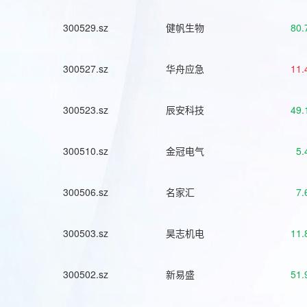
300529.sz
健帆生物
80.
300527.sz
华舟应急
11.
300523.sz
辰安科技
49.
300510.sz
金冠电气
5.
300506.sz
名家汇
7.
300503.sz
昊志机电
11.
300502.sz
新易盛
51.