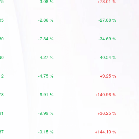
75
-3.08 %
+73.01 %
05
-2.86 %
-27.88 %
80
-7.34 %
-34.69 %
90
-4.27 %
-40.54 %
12
-4.75 %
+9.25 %
78
-6.91 %
+140.96 %
91
-9.99 %
+36.25 %
37
-0.15 %
+144.10 %