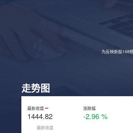
为反映新股168
走势图
最新收盘
涨跌幅
1444.82
-2.96 %