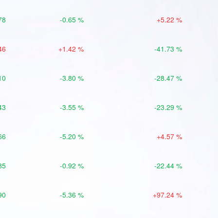
78
-0.65 %
+5.22 %
46
+1.42 %
-41.73 %
10
-3.80 %
-28.47 %
43
-3.55 %
-23.29 %
66
-5.20 %
+4.57 %
85
-0.92 %
-22.44 %
90
-5.36 %
+97.24 %