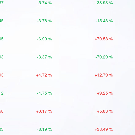
87
-5.74 %
-38.93 %
45
-3.78 %
-15.43 %
05
-6.90 %
+70.58 %
93
-3.37 %
-70.29 %
93
+4.72 %
+12.79 %
12
-4.75 %
+9.25 %
58
+0.17 %
+5.83 %
03
-8.19 %
+38.49 %