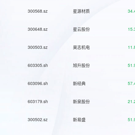
300568.sz
星源材质
34.
300648.sz
星云股份
15.
300503.sz
昊志机电
11.
603305.sh
旭升股份
51.
603096.sh
新经典
57.
603179.sh
新泉股份
21.
300502.sz
新易盛
51.