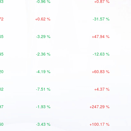
33
-0.96 %
+0.87 %
72
+0.62 %
-31.57 %
65
-3.29 %
+47.94 %
45
-2.36 %
-12.63 %
20
-4.19 %
+60.83 %
02
-7.51 %
+4.37 %
97
-1.93 %
+247.29 %
60
-3.43 %
+100.17 %