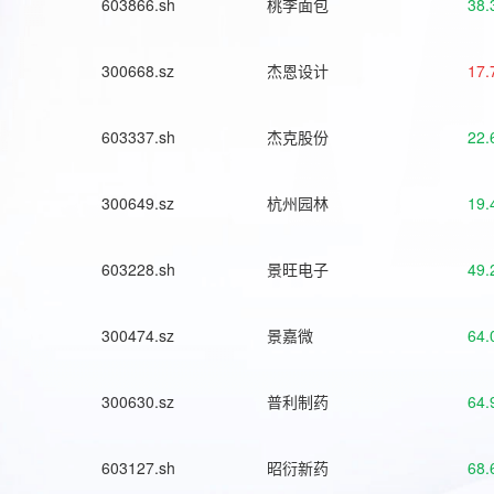
603866.sh
桃李面包
38.
300668.sz
杰恩设计
17.
603337.sh
杰克股份
22.
300649.sz
杭州园林
19.
603228.sh
景旺电子
49.
300474.sz
景嘉微
64.
300630.sz
普利制药
64.
603127.sh
昭衍新药
68.