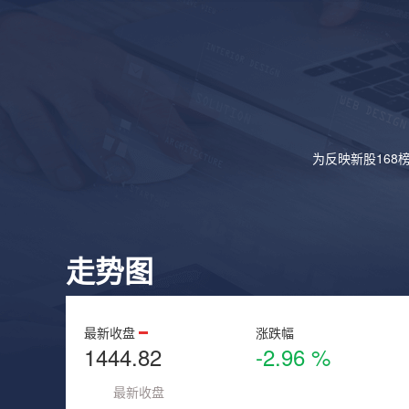
为反映新股168
走势图
最新收盘
涨跌幅
1444.82
-2.96 %