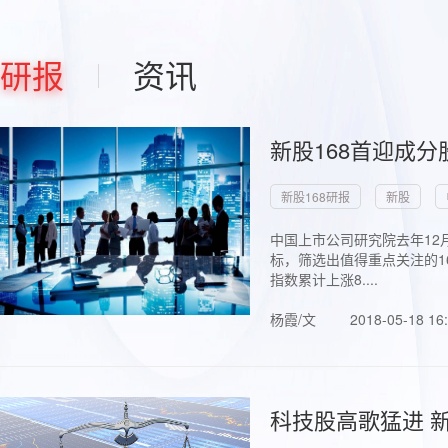
研报
资讯
新股168首迎成分
新股168研报
新股
中国上市公司研究院去年12
标，筛选出值得重点关注的1
指数累计上涨8....
杨霞/文
2018-05-18 16
科技股高歌猛进 新