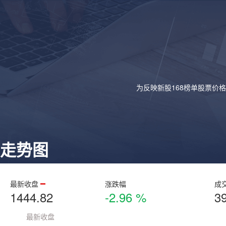
为反映新股168榜单股票价
走势图
最新收盘
涨跌幅
成
1444.82
-2.96 %
3