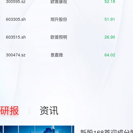
300595.sz
欧普康视
52.18
603305.sh
旭升股份
51.91
603515.sh
欧普照明
26.90
300474.sz
景嘉微
64.02
研报
资讯
新股168首迎成分