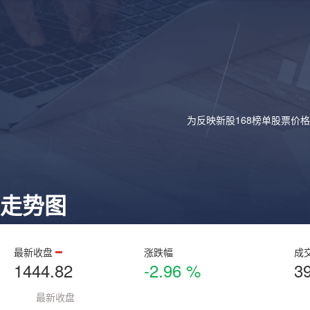
为反映新股168榜单股票价
走势图
最新收盘
涨跌幅
成
1444.82
-2.96 %
3