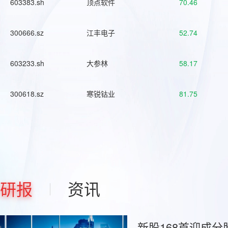
603383.sh
顶点软件
70.46
300666.sz
江丰电子
52.74
603233.sh
大参林
58.17
300618.sz
寒锐钴业
81.75
研报
资讯
新股168首迎成分