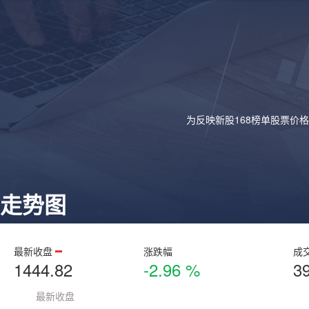
为反映新股168榜单股票价
走势图
最新收盘
涨跌幅
成
1444.82
-2.96 %
3