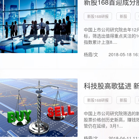
新股168首迎成分
新股168研报
新股
中国上市公司研究院去年12
标，筛选出值得重点关注的1
指数累计上涨8....
杨霞/文
2018-05-18 16
科技股高歌猛进 新
新股168研报
新股
中国上市公司研究院筛选的新
股票价格创历史新高，赚钱效
管仍在延续，3月1...
杨霞/文
2018-04-11 11