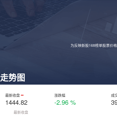
为反映新股168榜单股票价
走势图
最新收盘
涨跌幅
成
1444.82
-2.96 %
3