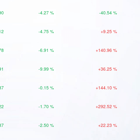
90
-4.27 %
-40.54 %
12
-4.75 %
+9.25 %
78
-6.91 %
+140.96 %
91
-9.99 %
+36.25 %
37
-0.15 %
+144.10 %
22
-1.70 %
+292.52 %
37
-2.50 %
+22.23 %