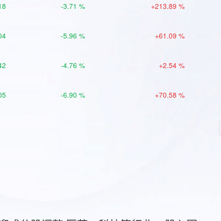
18
-3.71 %
+213.89 %
04
-5.96 %
+61.09 %
42
-4.76 %
+2.54 %
05
-6.90 %
+70.58 %