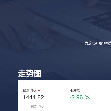
为反映新股168
走势图
最新收盘
涨跌幅
1444.82
-2.96 %