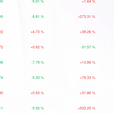
00
-5.01 %
+1.64 %
00
-8.81 %
+273.31 %
22
+4.73 %
+38.26 %
72
+0.62 %
-31.57 %
88
-7.79 %
+13.88 %
74
-5.33 %
+79.33 %
80
+0.93 %
+31.86 %
11
-5.52 %
+532.20 %