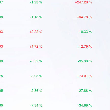
97
-1.93 %
+247.29 %
08
-1.18 %
+94.78 %
03
+2.22 %
-10.33 %
93
+4.72 %
+12.79 %
98
-6.52 %
-35.38 %
75
-3.08 %
+73.01 %
05
-2.86 %
-27.88 %
80
-7.34 %
-34.69 %