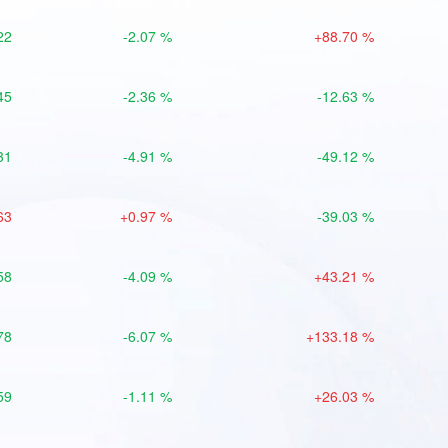
22
-2.07 %
+88.70 %
45
-2.36 %
-12.63 %
31
-4.91 %
-49.12 %
63
+0.97 %
-39.03 %
58
-4.09 %
+43.21 %
78
-6.07 %
+133.18 %
59
-1.11 %
+26.03 %