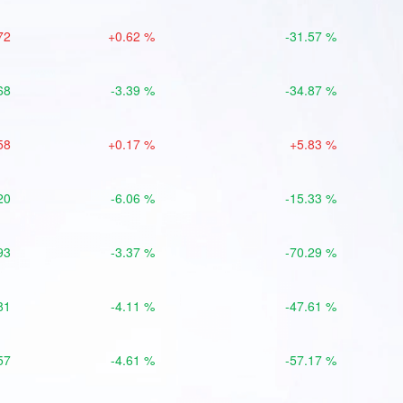
72
+0.62 %
-31.57 %
68
-3.39 %
-34.87 %
58
+0.17 %
+5.83 %
20
-6.06 %
-15.33 %
93
-3.37 %
-70.29 %
81
-4.11 %
-47.61 %
57
-4.61 %
-57.17 %