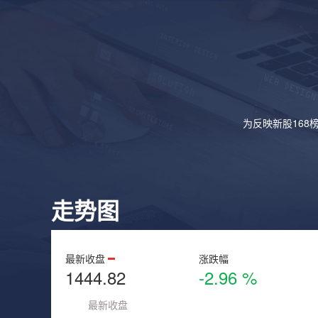
为反映新股168
走势图
最新收盘
涨跌幅
1444.82
-2.96 %