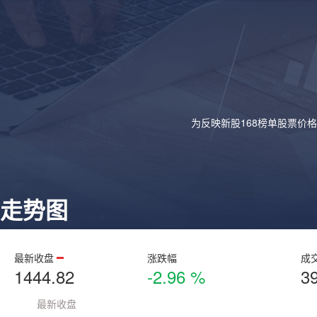
为反映新股168榜单股票价
走势图
最新收盘
涨跌幅
成
1444.82
-2.96 %
3