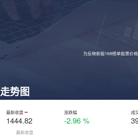
为反映新股168榜单股票价
走势图
最新收盘
涨跌幅
成
1444.82
-2.96 %
3