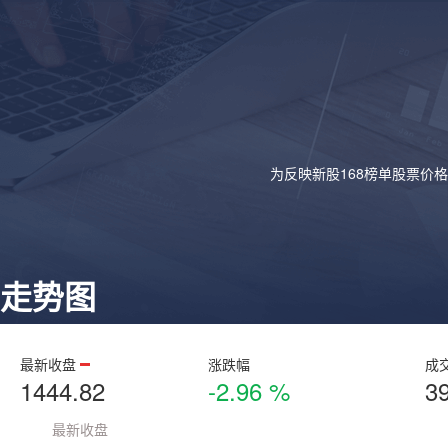
为反映新股168榜单股票价
走势图
最新收盘
涨跌幅
成
1444.82
-2.96 %
3