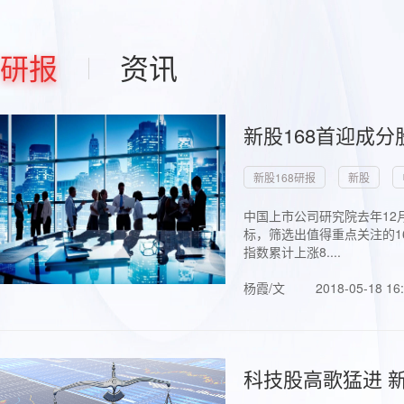
研报
资讯
新股168首迎成分
新股168研报
新股
中国上市公司研究院去年12
标，筛选出值得重点关注的1
指数累计上涨8....
杨霞/文
2018-05-18 16
科技股高歌猛进 新