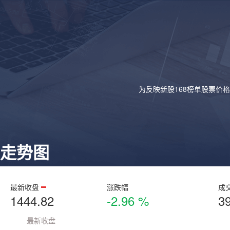
为反映新股168榜单股票价
走势图
最新收盘
涨跌幅
成
1444.82
-2.96 %
3