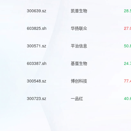
300639.sz
凯普生物
28.
603825.sh
华扬联众
27.
300571.sz
平治信息
50.
603387.sh
基蛋生物
24.
300548.sz
博创科技
77.
300723.sz
一品红
40.