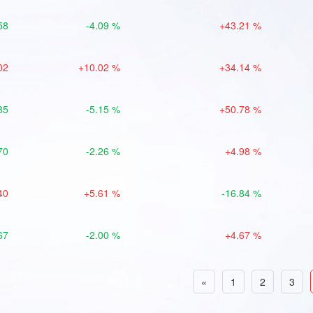
58
-4.09 %
+43.21 %
02
+10.02 %
+34.14 %
85
-5.15 %
+50.78 %
70
-2.26 %
+4.98 %
40
+5.61 %
-16.84 %
67
-2.00 %
+4.67 %
«
1
2
3