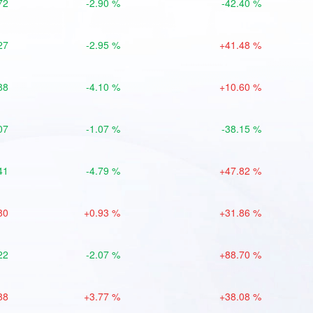
72
-2.90 %
-42.40 %
27
-2.95 %
+41.48 %
88
-4.10 %
+10.60 %
07
-1.07 %
-38.15 %
41
-4.79 %
+47.82 %
80
+0.93 %
+31.86 %
22
-2.07 %
+88.70 %
88
+3.77 %
+38.08 %