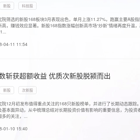
新股
科技股
院筛选的新股168板块3月表现出色，单月上涨11.27%，跑赢主要A
高，赚钱效应显著。新股168指数涨幅创新高市场“炒新”情绪再度升温，
..
8-04-11 11:54
指数斩获超额收益 优质次新股脱颍而出
新股
次新股
究院12月初发布值得重点关注的168只新股榜单，并进行了长期动态跟踪
及基本面异动，从中梳理总结对长期投资价值有影响的重要信息，为投资者
多的关注，...
8-01-10 15:40