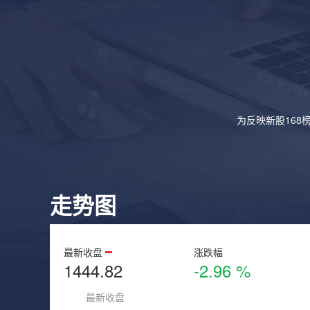
为反映新股168
走势图
最新收盘
涨跌幅
1444.82
-2.96 %