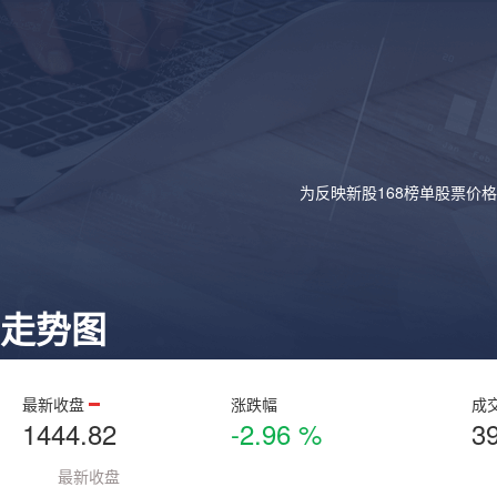
为反映新股168榜单股票价
走势图
最新收盘
涨跌幅
成
1444.82
-2.96 %
3