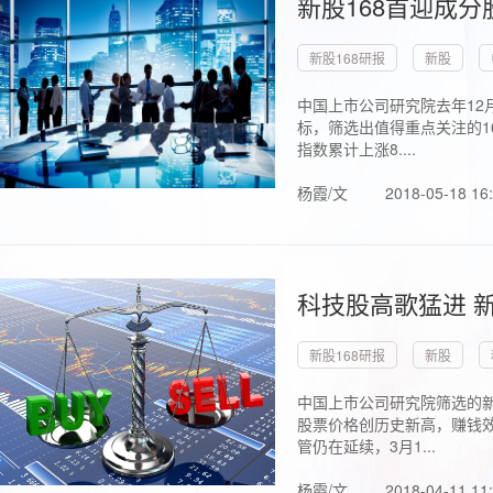
新股168首迎成分
新股168研报
新股
中国上市公司研究院去年12
标，筛选出值得重点关注的1
指数累计上涨8....
杨霞/文
2018-05-18 16
科技股高歌猛进 新
新股168研报
新股
中国上市公司研究院筛选的新
股票价格创历史新高，赚钱效
管仍在延续，3月1...
杨霞/文
2018-04-11 11