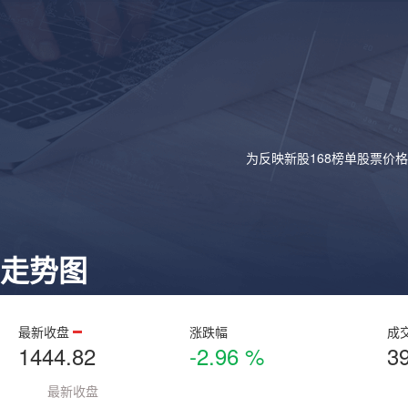
为反映新股168榜单股票价
走势图
最新收盘
涨跌幅
成
1444.82
-2.96 %
3