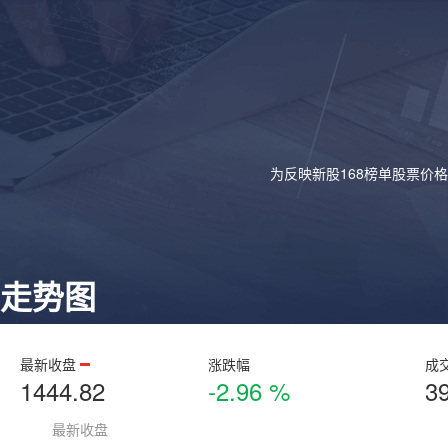
为反映新股168榜单股票价
走势图
最新收盘
涨跌幅
成
1444.82
-2.96 %
3