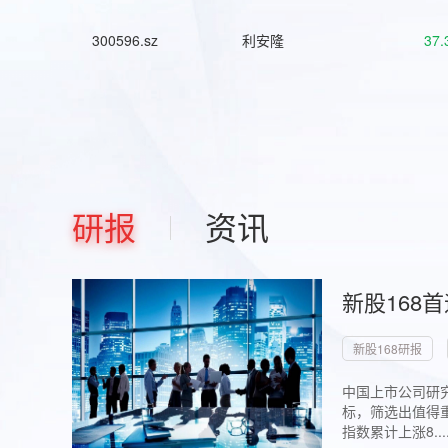
300596.sz
利安隆
37.
研报
资讯
新股168
新股168研报
中国上市公司研究
标，筛选出值得重
指数累计上涨8...