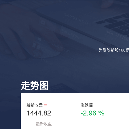
为反映新股168
走势图
最新收盘
涨跌幅
1444.82
-2.96 %