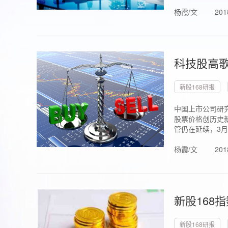
杨霞/文
201
科技股高歌
新股168研报
中国上市公司研究
股票价格创历史新
管仍在延续，3月1.
杨霞/文
201
新股168
新股168研报