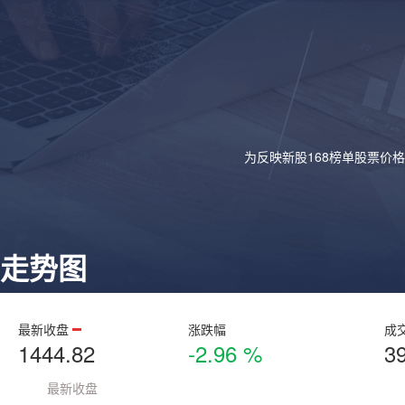
为反映新股168榜单股票价
走势图
最新收盘
涨跌幅
成
1444.82
-2.96 %
3