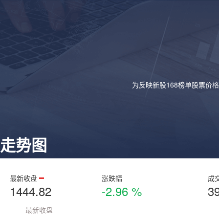
为反映新股168榜单股票价
走势图
最新收盘
涨跌幅
成
1444.82
-2.96 %
3