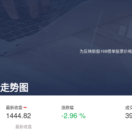
为反映新股168榜单股票价
走势图
最新收盘
涨跌幅
成
1444.82
-2.96 %
3