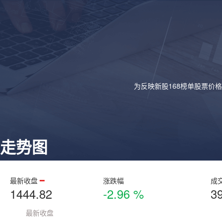
为反映新股168榜单股票价
走势图
最新收盘
涨跌幅
成
1444.82
-2.96 %
3