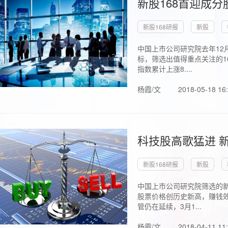
新股168首迎成分
新股168研报
新股
中国上市公司研究院去年12
标，筛选出值得重点关注的1
指数累计上涨8....
杨霞/文
2018-05-18 16
科技股高歌猛进 新
新股168研报
新股
中国上市公司研究院筛选的新
股票价格创历史新高，赚钱效
管仍在延续，3月1...
杨霞/文
2018-04-11 11