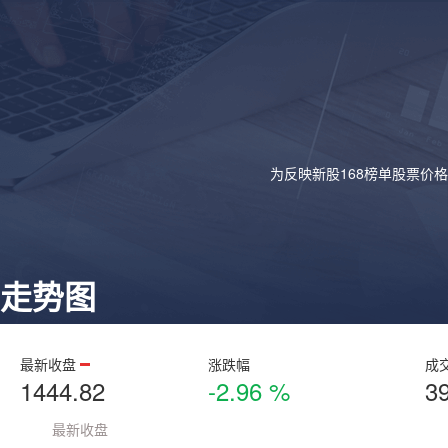
为反映新股168榜单股票价
走势图
最新收盘
涨跌幅
成
1444.82
-2.96 %
3