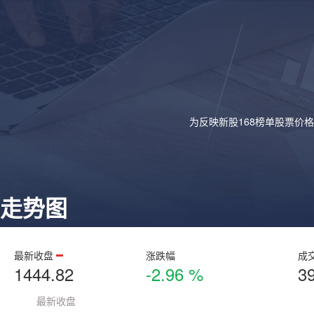
为反映新股168榜单股票价
走势图
最新收盘
涨跌幅
成
1444.82
-2.96 %
3