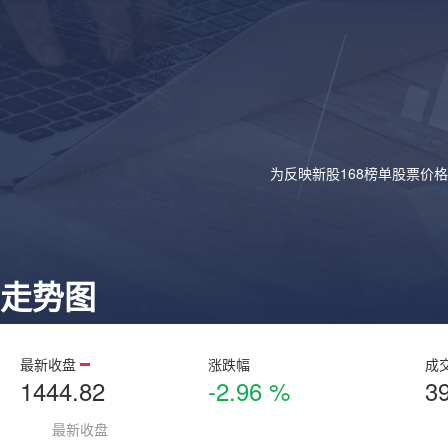
为反映新股168榜单股票价
走势图
最新收盘
涨跌幅
成
1444.82
-2.96 %
3