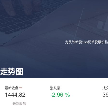
为反映新股168榜单股票价
走势图
最新收盘
涨跌幅
成
1444.82
-2.96 %
3