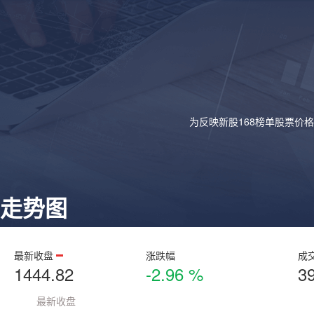
为反映新股168榜单股票价
走势图
最新收盘
涨跌幅
成
1444.82
-2.96 %
3