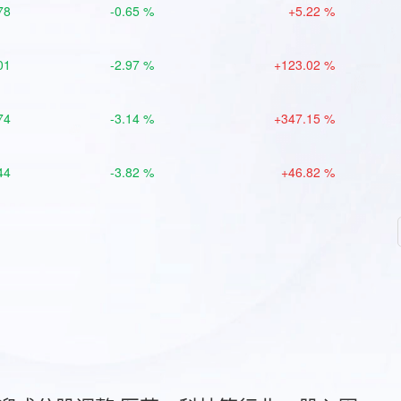
78
-0.65 %
+5.22 %
01
-2.97 %
+123.02 %
74
-3.14 %
+347.15 %
44
-3.82 %
+46.82 %