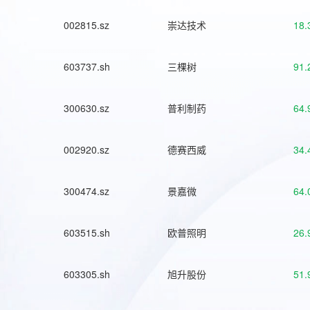
002815.sz
崇达技术
18.
603737.sh
三棵树
91.
300630.sz
普利制药
64.
002920.sz
德赛西威
34.
300474.sz
景嘉微
64.
603515.sh
欧普照明
26.
603305.sh
旭升股份
51.