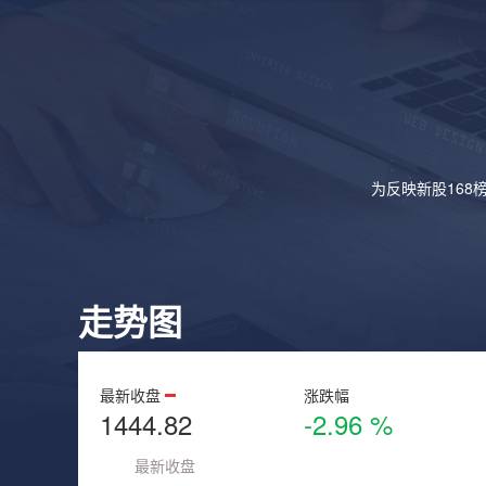
为反映新股168
走势图
最新收盘
涨跌幅
1444.82
-2.96 %