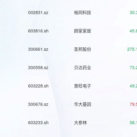
002831.sz
裕同科技
30.
603816.sh
顾家家居
45.
300661.sz
圣邦股份
275.
300558.sz
贝达药业
73.
603228.sh
景旺电子
49.
300676.sz
华大基因
79.
603233.sh
大参林
58.