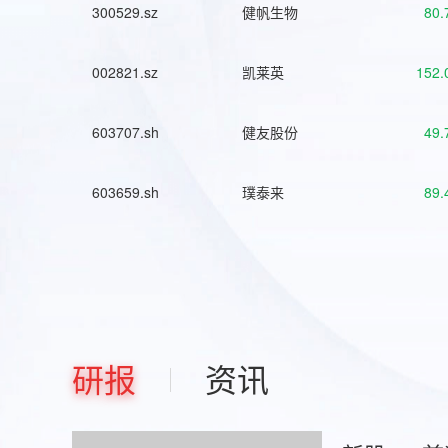
300529.sz
健帆生物
80.
002821.sz
凯莱英
152.
603707.sh
健友股份
49.
603659.sh
璞泰来
89.
研报
资讯