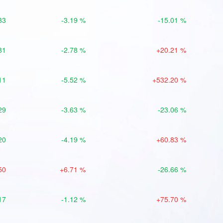
33
-3.19 %
-15.01 %
81
-2.78 %
+20.21 %
11
-5.52 %
+532.20 %
29
-3.63 %
-23.06 %
20
-4.19 %
+60.83 %
50
+6.71 %
-26.66 %
17
-1.12 %
+75.70 %