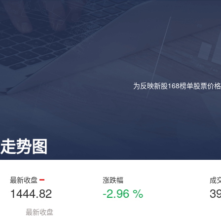
为反映新股168榜单股票价
走势图
最新收盘
涨跌幅
成
1444.82
-2.96 %
3