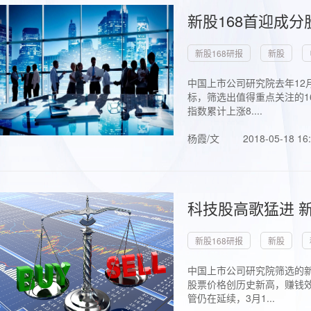
新股168首迎成分
新股168研报
新股
中国上市公司研究院去年12
标，筛选出值得重点关注的1
指数累计上涨8....
杨霞/文
2018-05-18 16
科技股高歌猛进 新
新股168研报
新股
中国上市公司研究院筛选的新
股票价格创历史新高，赚钱效
管仍在延续，3月1...