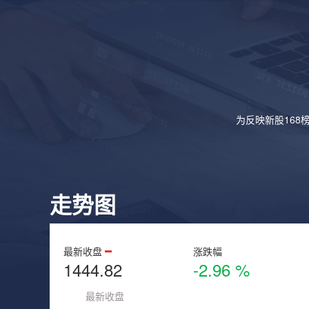
为反映新股168
走势图
最新收盘
涨跌幅
1444.82
-2.96 %