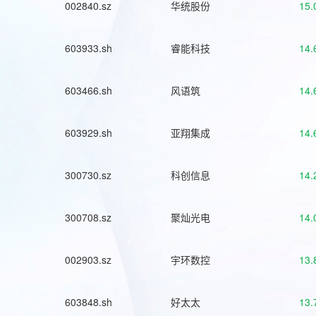
002840.sz
华统股份
15.
603933.sh
睿能科技
14.
603466.sh
风语筑
14.
603929.sh
亚翔集成
14.
300730.sz
科创信息
14.
300708.sz
聚灿光电
14.
002903.sz
宇环数控
13.
603848.sh
好太太
13.