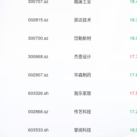
300707.sz
威唐工业
18.
002815.sz
崇达技术
18.
300700.sz
岱勒新材
18.
300668.sz
杰恩设计
17.
002907.sz
华森制药
17.
603326.sh
我乐家居
17.
002866.sz
传艺科技
17.
603533.sh
掌阅科技
16.