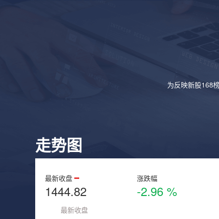
为反映新股168
走势图
最新收盘
涨跌幅
1444.82
-2.96 %