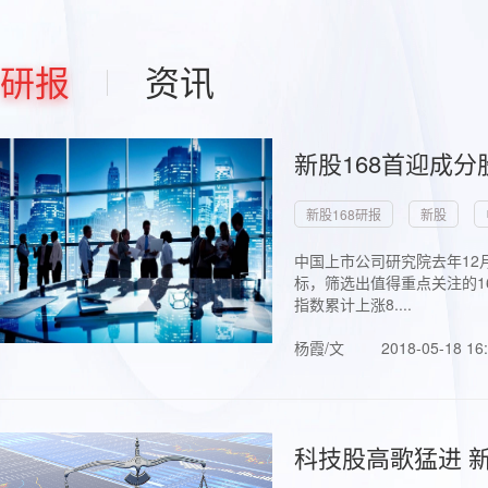
研报
资讯
新股168首迎成分
新股168研报
新股
中国上市公司研究院去年12
标，筛选出值得重点关注的1
指数累计上涨8....
杨霞/文
2018-05-18 16
科技股高歌猛进 新