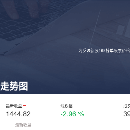
为反映新股168榜单股票价
走势图
最新收盘
涨跌幅
成
1444.82
-2.96 %
3