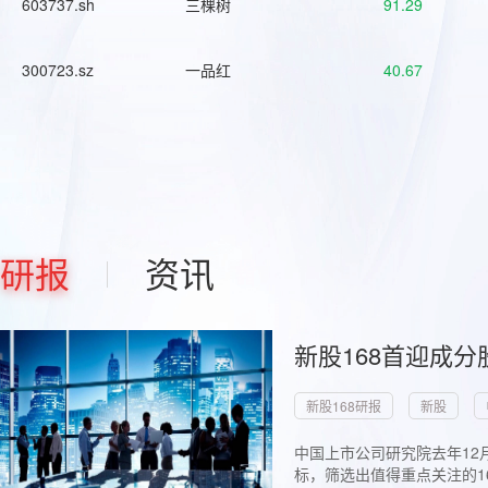
603737.sh
三棵树
91.29
300723.sz
一品红
40.67
研报
资讯
新股168首迎成分
新股168研报
新股
中国上市公司研究院去年12
标，筛选出值得重点关注的1