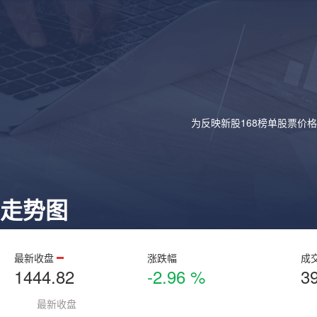
为反映新股168榜单股票价
走势图
最新收盘
涨跌幅
成
1444.82
-2.96 %
3