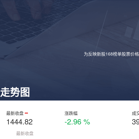
为反映新股168榜单股票价
走势图
最新收盘
涨跌幅
成
1444.82
-2.96 %
3