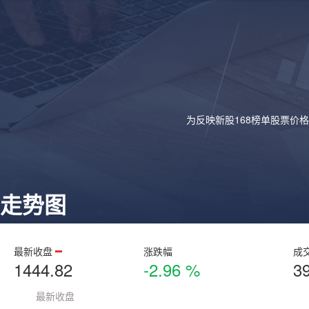
为反映新股168榜单股票价
走势图
最新收盘
涨跌幅
成
1444.82
-2.96 %
3