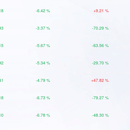
18
-6.42 %
+9.21 %
93
-3.37 %
-70.29 %
15
-5.67 %
-63.56 %
92
-5.34 %
-29.70 %
41
-4.79 %
+47.82 %
18
-6.73 %
-79.27 %
10
-6.78 %
-48.30 %