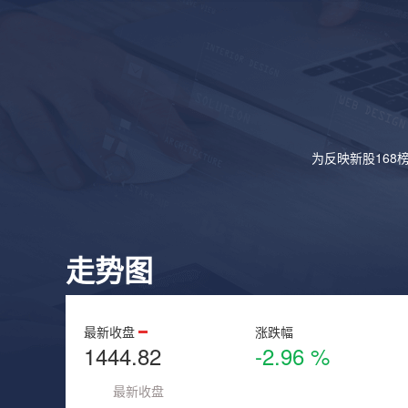
为反映新股168
走势图
最新收盘
涨跌幅
1444.82
-2.96 %