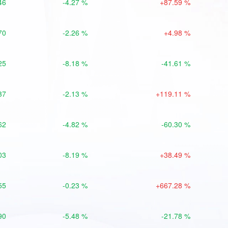
46
-4.27 %
+87.59 %
70
-2.26 %
+4.98 %
25
-8.18 %
-41.61 %
37
-2.13 %
+119.11 %
62
-4.82 %
-60.30 %
03
-8.19 %
+38.49 %
55
-0.23 %
+667.28 %
90
-5.48 %
-21.78 %