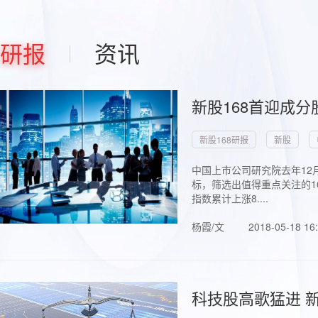
研报
资讯
新股168首迎成分
新股168研报
新股
中国上市公司研究院去年12
标，筛选出值得重点关注的1
指数累计上涨8....
杨霞/文
2018-05-18 16
科技股高歌猛进 新