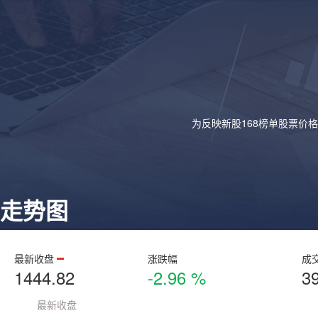
为反映新股168榜单股票价
走势图
最新收盘
涨跌幅
成
1444.82
-2.96 %
3