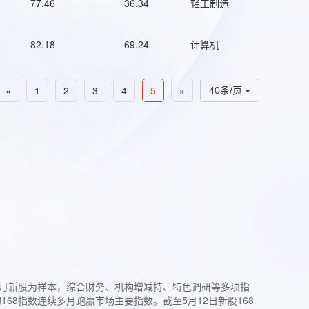
77.46
36.34
轻工制造
82.18
69.24
计算机
«
1
2
3
4
5
»
40条/页
过3个月新股为样本，综合财务、机构增减持、特色调研等多项指
68指数连续多月跑赢市场主要指数。截至5月12日新股168