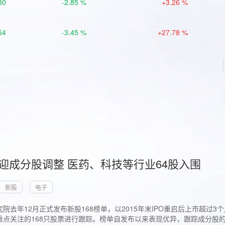
80
-2.85 %
+3.26 %
64
-3.45 %
+27.78 %
首迎成分股调整 医药、科技等行业64股入围
新股
电子
院去年12月正式发布新股168榜单，以2015年末IPO重启后上市超
点关注的168只股票进行跟踪。榜单自发布以来表现优异，跟踪成分股的1