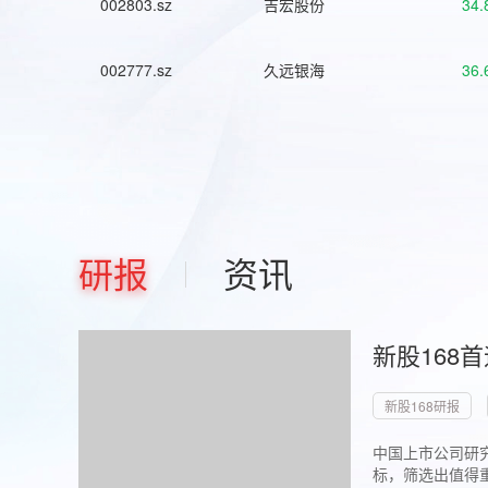
002803.sz
吉宏股份
34.
002777.sz
久远银海
36.
研报
资讯
新股168
新股168研报
中国上市公司研究
标，筛选出值得重