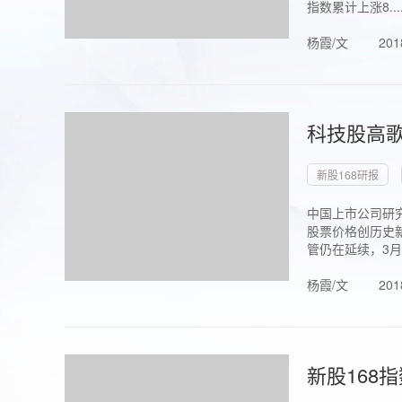
指数累计上涨8...
杨霞/文
201
科技股高歌
新股168研报
中国上市公司研究
股票价格创历史新
管仍在延续，3月1.
杨霞/文
201
新股168