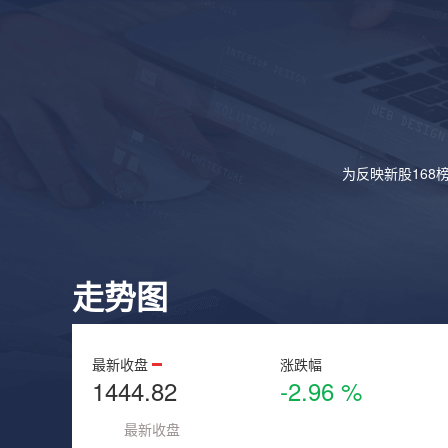
为反映新股168
走势图
最新收盘
涨跌幅
1444.82
-2.96 %