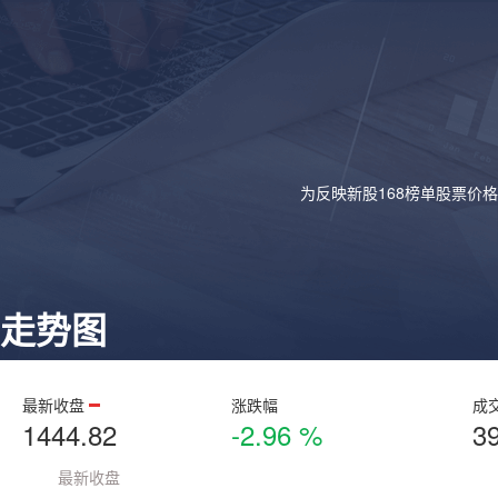
为反映新股168榜单股票价
走势图
最新收盘
涨跌幅
成
1444.82
-2.96 %
3