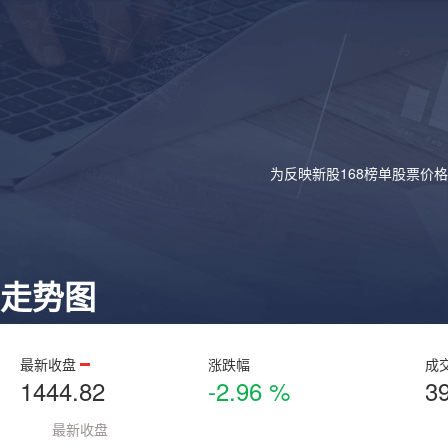
为反映新股168榜单股票价
走势图
最新收盘
涨跌幅
成
1444.82
-2.96 %
3