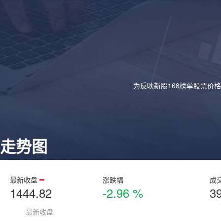
为反映新股168榜单股票价
走势图
最新收盘
涨跌幅
成
1444.82
-2.96 %
3