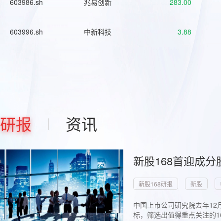
603986.sh
兆易创新
283.00
603996.sh
中新科技
3.88
研报
资讯
新股168首迎成分
新股168研报
新股
中国上市公司研究院去年12
标，筛选出值得重点关注的1