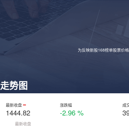
为反映新股168榜单股票价
走势图
最新收盘
涨跌幅
成
1444.82
-2.96 %
3