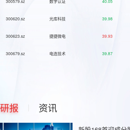
300579.sz
数字认证
40.05
300620.sz
光库科技
39.98
300623.sz
捷捷微电
39.93
300679.sz
电连技术
39.87
研报
资讯
新股168首迎成分