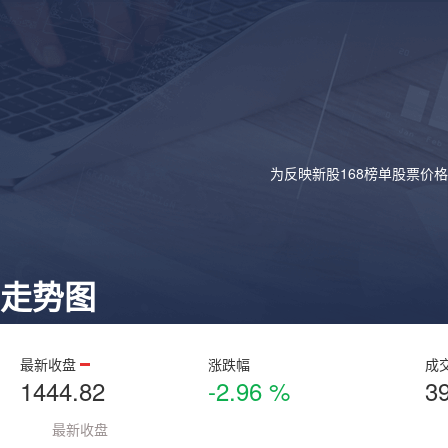
为反映新股168榜单股票价
走势图
最新收盘
涨跌幅
成
1444.82
-2.96 %
3