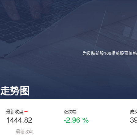
为反映新股168榜单股票价
走势图
最新收盘
涨跌幅
成
1444.82
-2.96 %
3