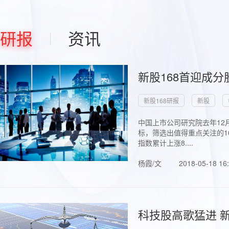
研报
资讯
新股168首迎成分
新股168研报
新股
中国上市公司研究院去年12
标，筛选出值得重点关注的1
指数累计上涨8....
杨霞/文
2018-05-18 16
科技股高歌猛进 新