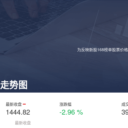
为反映新股168榜单股票价
走势图
最新收盘
涨跌幅
成
1444.82
-2.96 %
3