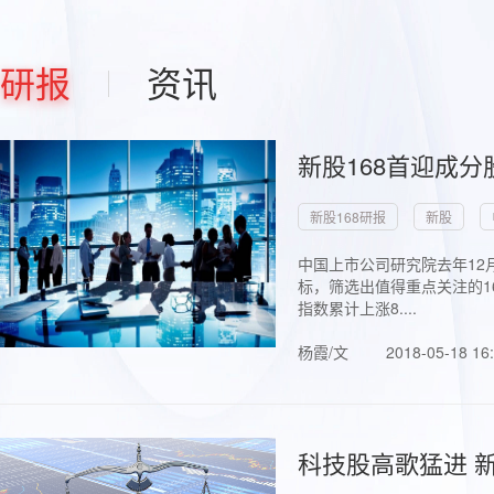
研报
资讯
新股168首迎成分
新股168研报
新股
中国上市公司研究院去年12
标，筛选出值得重点关注的1
指数累计上涨8....
杨霞/文
2018-05-18 16
科技股高歌猛进 新