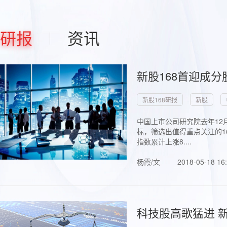
研报
资讯
新股168首迎成分
新股168研报
新股
中国上市公司研究院去年12
标，筛选出值得重点关注的1
指数累计上涨8....
杨霞/文
2018-05-18 16
科技股高歌猛进 新