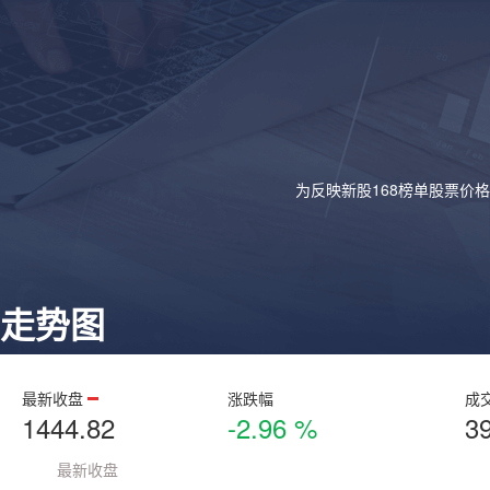
为反映新股168榜单股票价
走势图
最新收盘
涨跌幅
成
1444.82
-2.96 %
3