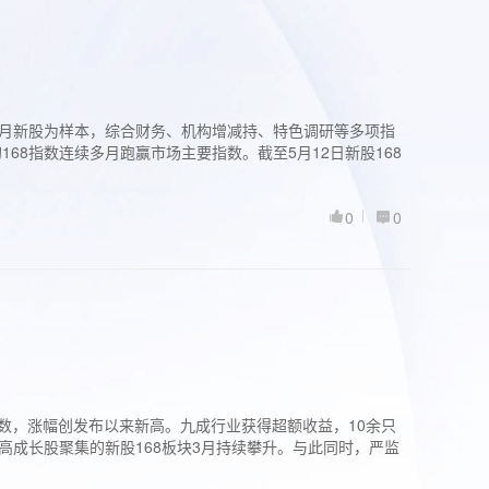
过3个月新股为样本，综合财务、机构增减持、特色调研等多项指
68指数连续多月跑赢市场主要指数。截至5月12日新股168
0
0
股指数，涨幅创发布以来新高。九成行业获得超额收益，10余只
高成长股聚集的新股168板块3月持续攀升。与此同时，严监