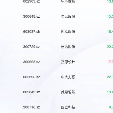
002903.sz
宇环数控
13.
300648.sz
星云股份
15.
603037.sh
凯众股份
18.
300729.sz
乐歌股份
22.
300668.sz
杰恩设计
17.
002896.sz
中大力德
22.
002849.sz
威星智能
13.
300716.sz
国立科技
9.