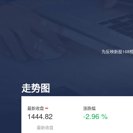
为反映新股168
走势图
最新收盘
涨跌幅
1444.82
-2.96 %