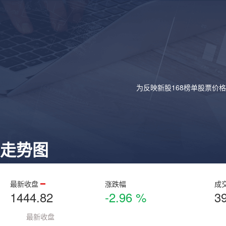
为反映新股168榜单股票价
走势图
最新收盘
涨跌幅
成
1444.82
-2.96 %
3