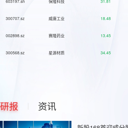
603197.sh
保隆科技
31.81
300707.sz
威唐工业
18.48
002898.sz
赛隆药业
13.45
300568.sz
星源材质
34.45
研报
资讯
新股168首迎成分