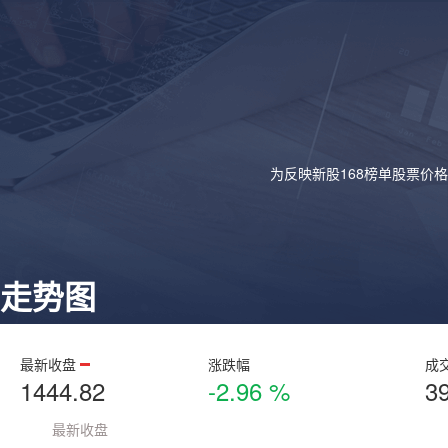
为反映新股168榜单股票价
走势图
最新收盘
涨跌幅
成
1444.82
-2.96 %
3