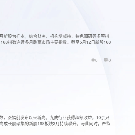
过3个月新股为样本，综合财务、机构增减持、特色调研等多项指
68指数连续多月跑赢市场主要指数。截至5月12日新股168
0
0
股指数，涨幅创发布以来新高。九成行业获得超额收益，10余只
高成长股聚集的新股168板块3月持续攀升。与此同时，严监