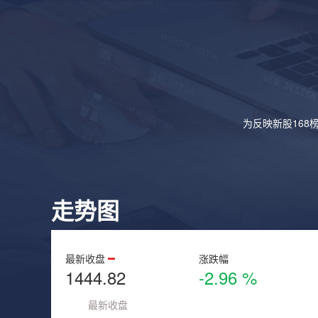
为反映新股168
走势图
最新收盘
涨跌幅
1444.82
-2.96 %