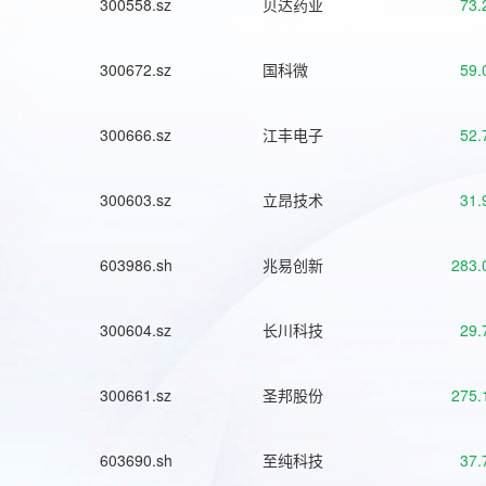
300558.sz
贝达药业
73.
300672.sz
国科微
59.
300666.sz
江丰电子
52.
300603.sz
立昂技术
31.
603986.sh
兆易创新
283.
300604.sz
长川科技
29.
300661.sz
圣邦股份
275.
603690.sh
至纯科技
37.