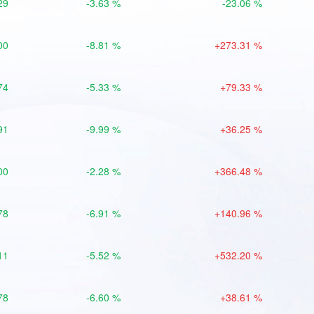
29
-3.63 %
-23.06 %
00
-8.81 %
+273.31 %
74
-5.33 %
+79.33 %
91
-9.99 %
+36.25 %
00
-2.28 %
+366.48 %
78
-6.91 %
+140.96 %
11
-5.52 %
+532.20 %
78
-6.60 %
+38.61 %