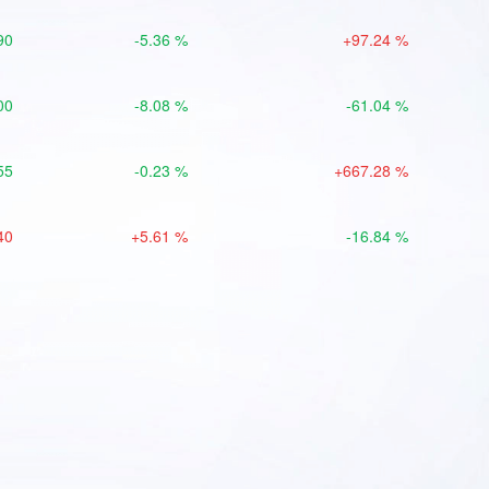
90
-5.36 %
+97.24 %
00
-8.08 %
-61.04 %
55
-0.23 %
+667.28 %
40
+5.61 %
-16.84 %